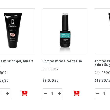
sy, smart gel, nude x
Bompassy base coat x 15ml
Bompassy,
.
skin x 56 g
Cód. B5002
5092
Cód. B509
07,30
$9.050,80
$18.307,