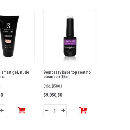
 smart gel, nude
Bompassy base top coat no
Bompassy, sma
rs.
cleanse x 15ml
pink x 56 grs.
3
Cód. B5003
Cód. B5094
30
$9.050,80
$18.307,30