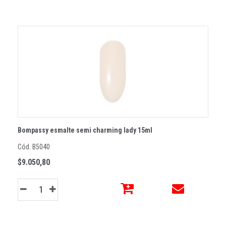
Bompassy esmalte semi charming lady 15ml
Cód. B5040
$9.050,80