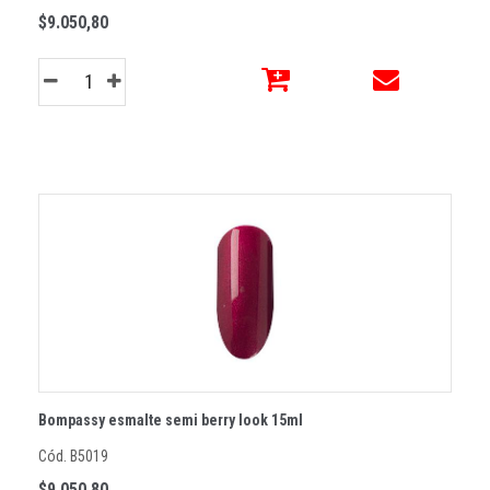
$9.050,80
Bompassy esmalte semi berry look 15ml
Cód. B5019
$9.050,80