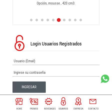
Opción, mousse , 420 cm3.
Opción, máscara s
HOME
PROMOS
NOVEDADES
USUARIOS
EMPRESA
CONTACTO