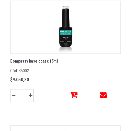
Bompassy base coat x 15ml
Cód. B5002
$9.050,80