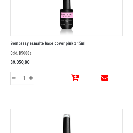
Bompassy esmalte base cover pink x 15ml
Cód. B5088a
$9.050,80