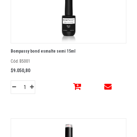
Bompassy bond esmalte semi 15ml
Cód. B5001
$9.050,80