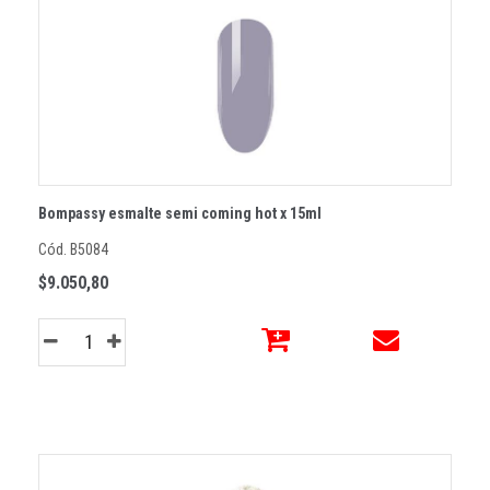
Bompassy esmalte semi coming hot x 15ml
Cód. B5084
$9.050,80