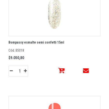
Bompassy esmalte semi confetti 15ml
Cód. B5018
$9.050,80