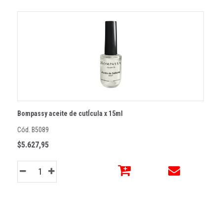
Bompassy aceite de cutÍcula x 15ml
Cód. B5089
$5.627,95