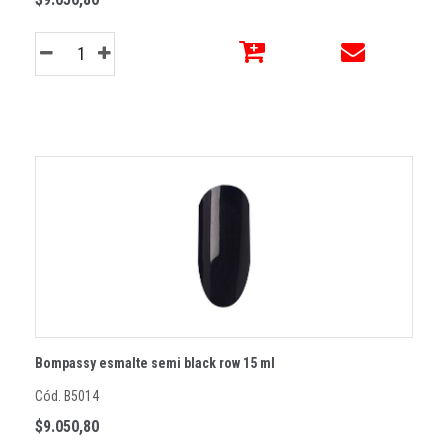
Bompassy esmalte semi black row 15 ml
Cód. B5014
$9.050,80