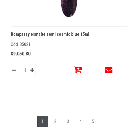
Bompassy esmalte semi cosmic blue 15ml
Cód. B5021
$9.050,80
1
2
3
4
5