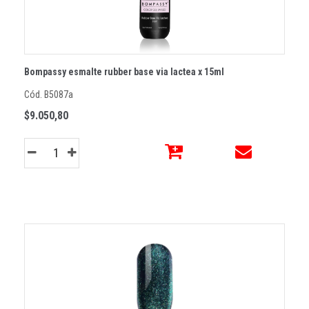
Bompassy esmalte rubber base via lactea x 15ml
Cód. B5087a
$9.050,80