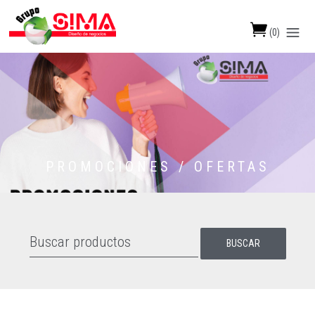
(
0
)
PROMOCIONES / OFERTAS