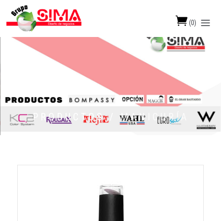
(
0
)
PRODUCTOS /
MANICURÍA